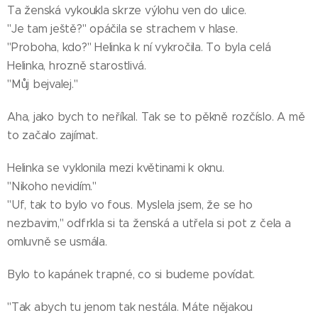
Ta ženská vykoukla skrze výlohu ven do ulice.
"Je tam ještě?" opáčila se strachem v hlase.
"Proboha, kdo?" Helinka k ní vykročila. To byla celá
Helinka, hrozně starostlivá.
"Můj bejvalej."
Aha, jako bych to neříkal. Tak se to pěkně rozčíslo. A mě
to začalo zajímat.
Helinka se vyklonila mezi květinami k oknu.
"Nikoho nevidím."
"Uf, tak to bylo vo fous. Myslela jsem, že se ho
nezbavim," odfrkla si ta ženská a utřela si pot z čela a
omluvně se usmála.
Bylo to kapánek trapné, co si budeme povídat.
"Tak abych tu jenom tak nestála. Máte nějakou