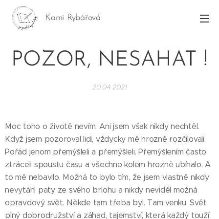
Kami Rybářová
POZOR, NESAHAT !
20.04.2021
Moc toho o životě nevím. Ani jsem však nikdy nechtěl.
Když jsem pozoroval lidi, vždycky mě hrozně rozčilovali.
Pořád jenom přemýšleli a přemýšleli. Přemýšlením často
ztráceli spoustu času a všechno kolem hrozně ubíhalo. A
to mě nebavilo. Možná to bylo tím, že jsem vlastně nikdy
nevytáhl paty ze svého brlohu a nikdy neviděl možná
opravdový svět. Někde tam třeba byl. Tam venku. Svět
plný dobrodružství a záhad, tajemství, která každý touží