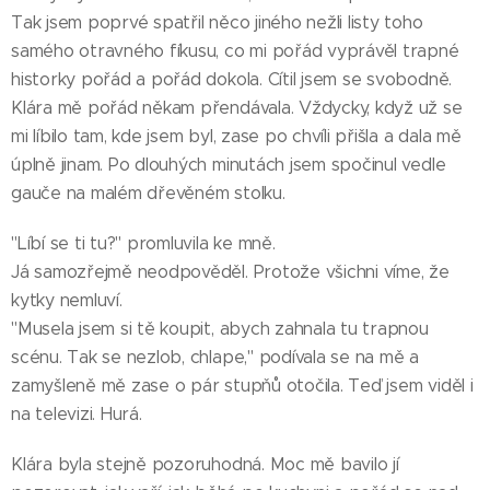
Tak jsem poprvé spatřil něco jiného nežli listy toho
samého otravného fíkusu, co mi pořád vyprávěl trapné
historky pořád a pořád dokola. Cítil jsem se svobodně.
Klára mě pořád někam přendávala. Vždycky, když už se
mi líbilo tam, kde jsem byl, zase po chvíli přišla a dala mě
úplně jinam. Po dlouhých minutách jsem spočinul vedle
gauče na malém dřevěném stolku.
"Líbí se ti tu?" promluvila ke mně.
Já samozřejmě neodpověděl. Protože všichni víme, že
kytky nemluví.
"Musela jsem si tě koupit, abych zahnala tu trapnou
scénu. Tak se nezlob, chlape," podívala se na mě a
zamyšleně mě zase o pár stupňů otočila. Teď jsem viděl i
na televizi. Hurá.
Klára byla stejně pozoruhodná. Moc mě bavilo jí