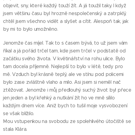
objevit, sny, které každý touží žít. A já toužil taky. I když
jsem většinu času byl hrozně nespolečenský a zatrpklý,
chtěl jsem všechno vidět a slyšet a cítit. Alespoň tak, jak
by mi to bylo umožněno.
Jenomže čas míjel. Tak to s časem bývá, to už jsem vám
říkal a já pořád trčel tam, kde jsem trčel v podstatě od
začátku svého života. V květinářství na rohu ulice. Bylo
tam docela příjemně. Nejlepší to bylo v létě, tedy pro
mě. Vzduch byl krásně teplý, ale ve stínu pod policemi
bylo zase zvláštně vlaho a milo. Asi jsem si neměl nač
ztěžovat. Jenomže i můj předlouhý suchý život byl přece
jen jeden a byl křehký a nutkání žít ho ve mně sílilo
každým dnem více. Aniž bych to tušil moje vysvobození
se však blížilo.
Mou vstupenkou na svobodu ze spolehlivého útočiště se
stala Klára.