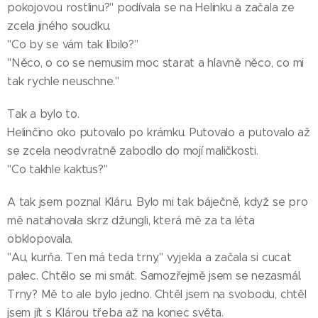
pokojovou rostlinu?" podívala se na Helinku a začala ze
zcela jiného soudku.
"Co by se vám tak líbilo?"
"Něco, o co se nemusim moc starat a hlavně něco, co mi
tak rychle neuschne."
Tak a bylo to.
Helinčino oko putovalo po krámku. Putovalo a putovalo až
se zcela neodvratně zabodlo do mojí maličkosti.
"Co takhle kaktus?"
A tak jsem poznal Kláru. Bylo mi tak báječně, když se pro
mě natahovala skrz džungli, která mě za ta léta
obklopovala.
"Au, kurňa. Ten má teda trny," vyjekla a začala si cucat
palec. Chtělo se mi smát. Samozřejmě jsem se nezasmál.
Trny? Mě to ale bylo jedno. Chtěl jsem na svobodu, chtěl
jsem jít s Klárou třeba až na konec světa.