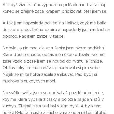
A i když život s ní nevypadal na příliš dlouho trať a můj
konec se zřejmě začal kvapem přibližovat, těšil jsem se.
A tak jsem naposledy pohlédl na Helinku, když mě balila
do skoro průsvitného papíru a naposledy jsem mrknul na
obchod. Pak jsem zmizel v tašce.
Nebylo to nic moc, ale vzrušením jsem skoro nedýchal.
Klára dlouho chodila, občas mě někde odložila. Pak mě
zase vzala a zase jsem se houpal do rytmu její chůze.
Občas taky trochu nadávala, mudrovala si pro sebe.
Nějak se mi ta holka začala zamlouvat. Rád bych si
mudroval s ní, kdybych mohl.
Na světlo světa jsem se podíval až pozdě odpoledne,
kdy mě Klára vybalila z tašky a položila na jídelní stůl v
kuchyni. Zřejmě jsem teď byl v jejím bytě. A bylo tam
hezky. Bylo tam čisto a sucho, zmateně a přitom útulně.